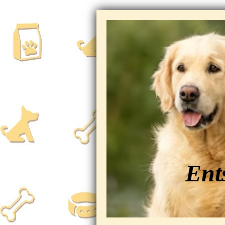
Ent
gem